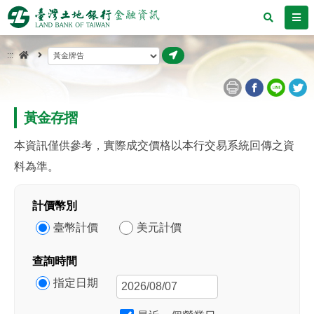
跳
search
me
到
主
首
前往
:::
頁
要
內
容
黃金存摺
區
本資訊僅供參考，實際成交價格以本行交易系統回傳之資
塊
料為準。
計價幣別
臺幣計價
美元計價
查詢時間
指定日期