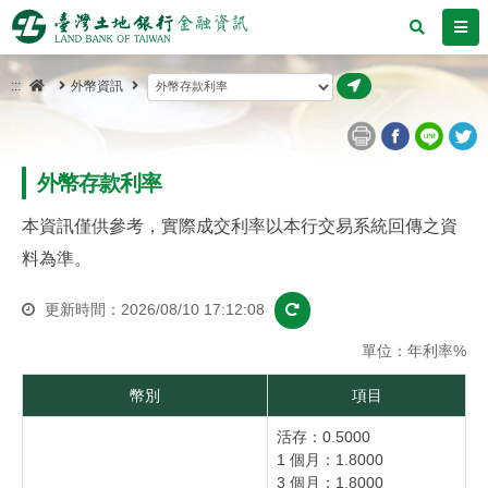
跳
search
me
到
主
首
前往
:::
外幣資訊
頁
要
內
容
外幣存款利率
區
本資訊僅供參考，實際成交利率以本行交易系統回傳之資
塊
料為準。
更新時間：2026/08/10 17:12:08
更新
單位：年利率%
幣別
項目
活存：0.5000
1 個月：1.8000
3 個月：1.8000